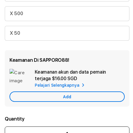
X 500
X 50
Keamanan Di SAPPORO88!
Keamanan akun dan data pemain
Ad
terjaga
$16.00 SGD
App
Pelajari Selengkapnya
Car
Add
Quantity