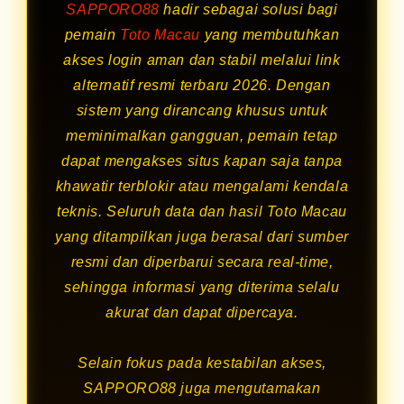
SAPPORO88
hadir sebagai solusi bagi
pemain
Toto Macau
yang membutuhkan
akses login aman dan stabil melalui link
alternatif resmi terbaru 2026. Dengan
sistem yang dirancang khusus untuk
meminimalkan gangguan, pemain tetap
dapat mengakses situs kapan saja tanpa
khawatir terblokir atau mengalami kendala
teknis. Seluruh data dan hasil Toto Macau
yang ditampilkan juga berasal dari sumber
resmi dan diperbarui secara real-time,
sehingga informasi yang diterima selalu
akurat dan dapat dipercaya.
Selain fokus pada kestabilan akses,
SAPPORO88 juga mengutamakan