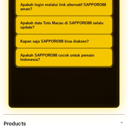
Link alternatif SAPPORO88 berfungsi
Apakah login melalui link alternatif SAPPORO88
sebagai akses cadangan agar pemain
aman?
tetap bisa login dengan aman dan
Ya, link alternatif SAPPORO88
Apakah data Toto Macau di SAPPORO88 selalu
lancar saat link utama bermasalah.
dirancang dengan sistem keamanan
update?
resmi yang melindungi data dan
SAPPORO88 menampilkan data Toto
Kapan saja SAPPORO88 bisa diakses?
aktivitas pemain saat login maupun
Macau yang diambil dari sumber
bermain.
SAPPORO88 dapat diakses kapan
resmi dan diperbarui secara real-
Apakah SAPPORO88 cocok untuk pemain
saja selama 24 jam melalui link
Indonesia?
time agar pemain mendapatkan
alternatif aktif, baik menggunakan
informasi yang akurat.
Ya, SAPPORO88 dirancang khusus
perangkat desktop maupun mobile.
untuk pemain Indonesia dengan
akses login stabil, link alternatif
aktif, bahasa yang mudah dipahami,
serta layanan yang siap digunakan
kapan saja.
Products